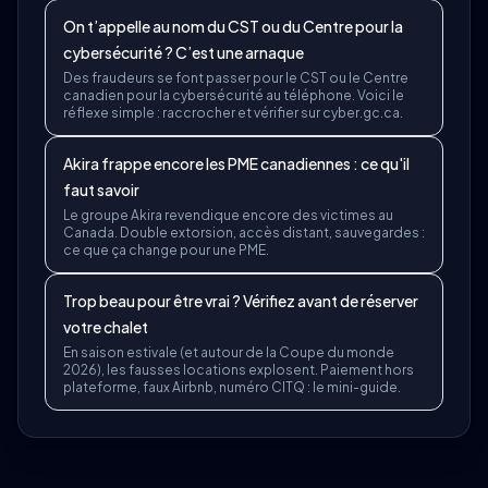
On t’appelle au nom du CST ou du Centre pour la
cybersécurité ? C’est une arnaque
Des fraudeurs se font passer pour le CST ou le Centre
canadien pour la cybersécurité au téléphone. Voici le
réflexe simple : raccrocher et vérifier sur cyber.gc.ca.
Akira frappe encore les PME canadiennes : ce qu'il
faut savoir
Le groupe Akira revendique encore des victimes au
Canada. Double extorsion, accès distant, sauvegardes :
ce que ça change pour une PME.
Trop beau pour être vrai ? Vérifiez avant de réserver
votre chalet
En saison estivale (et autour de la Coupe du monde
2026), les fausses locations explosent. Paiement hors
plateforme, faux Airbnb, numéro CITQ : le mini-guide.