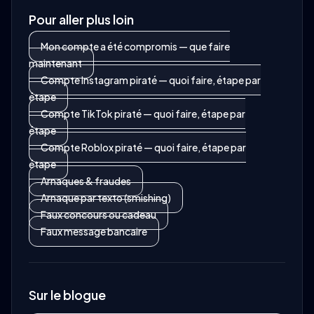
Pour aller plus loin
Mon compte a été compromis — que faire
maintenant
Compte Instagram piraté — quoi faire, étape par
étape
Compte TikTok piraté — quoi faire, étape par
étape
Compte Roblox piraté — quoi faire, étape par
étape
Arnaques & fraudes
Arnaque par texto (smishing)
Faux concours ou cadeau
Faux message bancaire
Sur le blogue