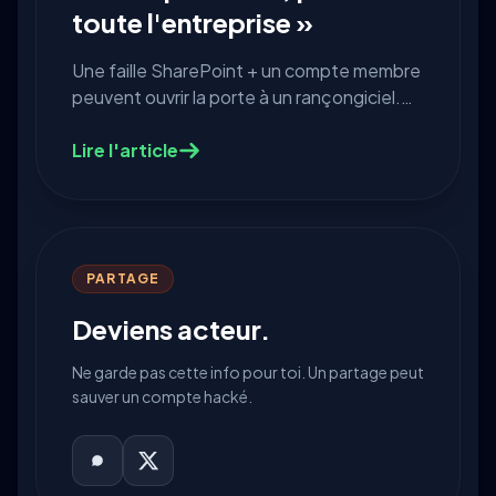
toute l'entreprise »
Une faille SharePoint + un compte membre
peuvent ouvrir la porte à un rançongiciel.
Récit type, mauvaises hypothèses, et plan
des 48 premières heures.
Lire l'article
PARTAGE
Deviens acteur.
Ne garde pas cette info pour toi. Un partage peut
sauver un compte hacké.