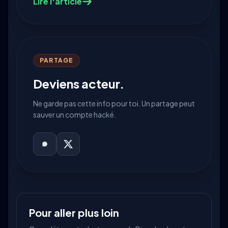
services municipaux intéressent les
Lire l'article
pirates.
PARTAGE
Deviens acteur.
Ne garde pas cette info pour toi. Un partage peut
sauver un compte hacké.
Pour aller plus loin