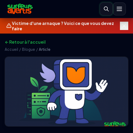
Victime d'une arnaque ? Voici ce que vous devez
faire
← Retour à l'accueil
Accueil
/
Blogue
/
Article