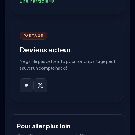
services municipaux intéressent les
Lire l'article
pirates.
PARTAGE
Deviens acteur.
Ne garde pas cette info pour toi. Un partage peut
sauver un compte hacké.
Pour aller plus loin