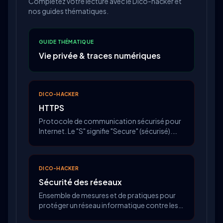
Complétez votre lecture avec le Dico-hacker et
nos guides thématiques.
GUIDE THÉMATIQUE
Vie privée & traces numériques
DICO-HACKER
HTTPS
Protocole de communication sécurisé pour
Internet. Le "S" signifie "Secure" (sécurisé).
Quand vous visitez un site avec HTTPS, vos
données sont chiffrées pendant le transfert.
Vous pouvez voir le cadenas dans la barre
DICO-HACKER
d'adresse de votre navigateur.
Sécurité des réseaux
Ensemble de mesures et de pratiques pour
protéger un réseau informatique contre les
accès non autorisés, les attaques et les