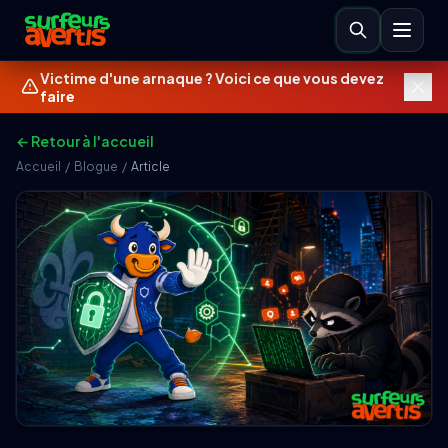
Victime d'une arnaque ? Voici ce que vous devez
faire
← Retour à l'accueil
Accueil
/
Blogue
/
Article