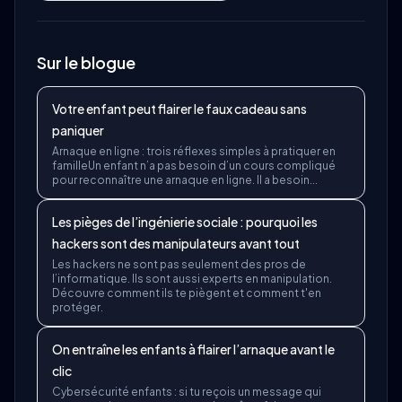
Sur le blogue
Votre enfant peut flairer le faux cadeau sans
paniquer
Arnaque en ligne : trois réflexes simples à pratiquer en
familleUn enfant n’a pas besoin d’un cours compliqué
pour reconnaître une arnaque en ligne. Il a besoin...
Les pièges de l’ingénierie sociale : pourquoi les
hackers sont des manipulateurs avant tout
Les hackers ne sont pas seulement des pros de
l’informatique. Ils sont aussi experts en manipulation.
Découvre comment ils te piègent et comment t'en
protéger.
On entraîne les enfants à flairer l’arnaque avant le
clic
Cybersécurité enfants : si tu reçois un message qui